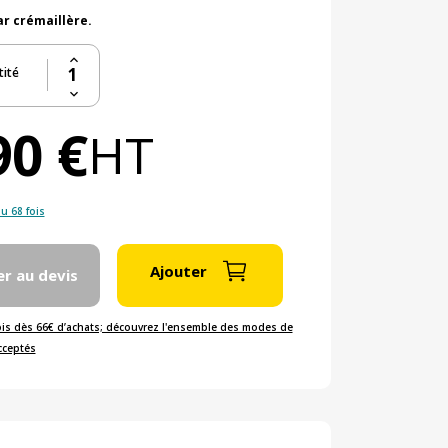
r crémaillère.
ité
90 €
HT
u 68 fois
Ajouter
er au devis
ois dès 66€ d’achats; découvrez l'ensemble des modes de
cceptés