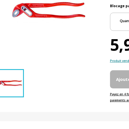
Blocage pa
Quant
5,
Produit vend
Ajout
Payez en 4 f
paiements a