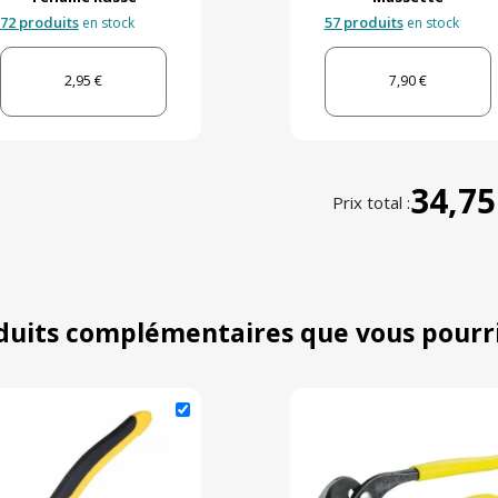
72 produits
57 produits
en stock
en stock
2,95 €
7,90 €
34,75
Prix total :
duits complémentaires que vous pourr