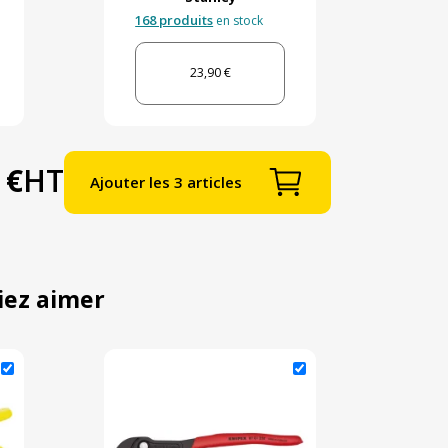
168 produits
en stock
23,90 €
 €
HT
Ajouter les 3 articles
iez aimer