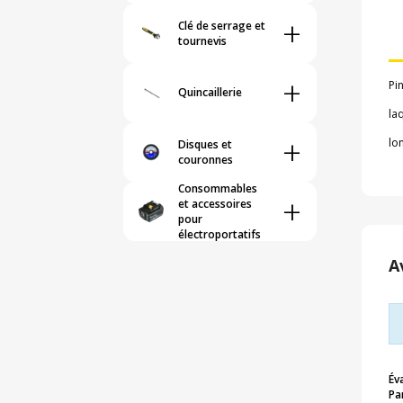
+
Clé de serrage et
tournevis
+
Pi
Quincaillerie
la
+
lo
Disques et
couronnes
Consommables
+
et accessoires
pour
électroportatifs
A
Év
Pa