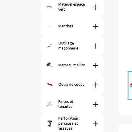
+
Matériel espace
vert
+
Manches
+
Outillage
maçonnerie
+
Marteau maillet
+
Outils de coupe
+
Pinces et
tenailles
Perforateur,
+
perceuse et
visseuse