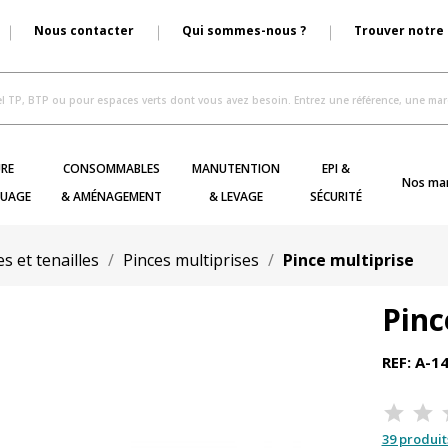
Nous contacter
Qui sommes-nous ?
Trouver notre
RE
CONSOMMABLES
MANUTENTION
EPI &
Nos ma
UAGE
& AMÉNAGEMENT
& LEVAGE
SÉCURITÉ
es et tenailles
Pinces multiprises
Pince multiprise
Pinc
REF: A-1
39 produit