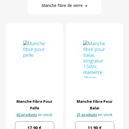
Manche fibre de verre
4
En stock
Par prix
Manche Fibre Pour
Manche Fibre Pour
Pelle
Balai
62 produits
en stock
21 produits
en stock
17,90 €
11,90 €