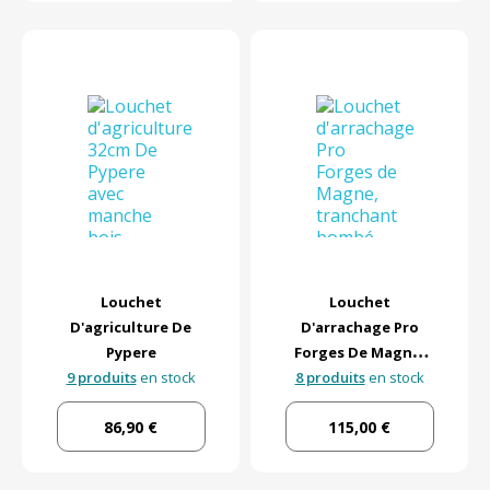
Louchet
Louchet
D'agriculture De
D'arrachage Pro
Pypere
Forges De Magne,
9 produits
en stock
Tranchant Bombé
8 produits
en stock
86,90 €
115,00 €