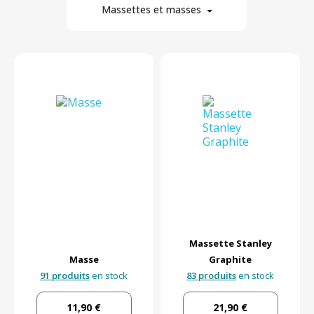
Massettes et masses
6
Par marque
En stock
Par prix
Massette Stanley
Masse
Graphite
91 produits
en stock
83 produits
en stock
11,90 €
21,90 €