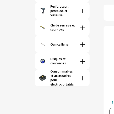
Perforateur,
+
perceuse et
visseuse
+
Clé de serrage et
tournevis
+
Quincaillerie
+
Disques et
couronnes
Consommables
+
et accessoires
pour
électroportatifs
1