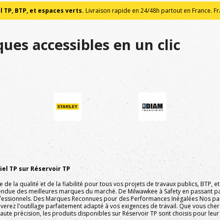
 TP, BTP, et espaces verts.
Livraison rapide en 24/48h partout en France. Fra
ues accessibles en un clic
el TP sur Réservoir TP
e la qualité et de la fiabilité pour tous vos projets de travaux publics, BTP,
endue des meilleures marques du marché. De Milwawkee à Safety en passant pa
fessionnels. Des Marques Reconnues pour des Performances Inégalées Nos part
ouverez l'outillage parfaitement adapté à vos exigences de travail. Que vous ch
ute précision, les produits disponibles sur Réservoir TP sont choisis pour leur