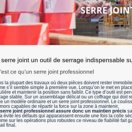
SERRE JOIN
 serre joint un outil de serrage indispensable su
est ce qu’un serre joint professionnel
s la plupart des travaux où deux pièces doivent rester immobil
e s’il semble simple à première vue. Lorsqu’on le met en place 
ulière et maintenir la position sans faiblir. Ce type d’outil est pe
rage stable. Sur un assemblage délicat ou un coffrage qui doit re
re un modèle ordinaire et un serre joint professionnel. Le coulisse
 mors capables de répartir la force sur la zone à maintenir.
serre joint professionnel assure donc un maintien précis
sa
a évite les défauts qui apparaissent ensuite une fois la colle sèc
me sur les opérations plus robustes ce niveau de fiabilité fait 
ail final.