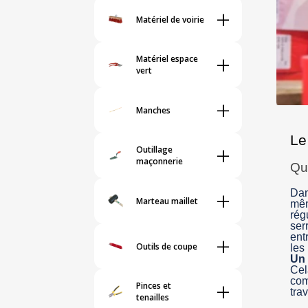
+
Matériel de voirie
+
Matériel espace
vert
+
Manches
Le
+
Outillage
maçonnerie
Qu’
+
Dan
Marteau maillet
mêm
rég
ser
+
ent
Outils de coupe
les
Un 
Cel
+
com
Pinces et
trav
tenailles