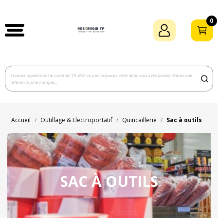
0
Accueil
Outillage & Electroportatif
Quincaillerie
Sac à outils
SAC À OUTILS