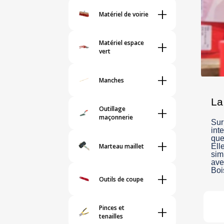
+
Matériel de voirie
+
Matériel espace
vert
+
Manches
La
+
Outillage
maçonnerie
Sur
int
+
qu
Marteau maillet
Ell
sim
ave
Boi
+
Outils de coupe
+
Pinces et
tenailles