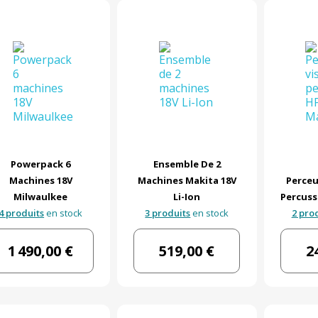
Powerpack 6
Ensemble De 2
Machines 18V
Machines Makita 18V
Perceu
Milwaulkee
Li-Ion
Percuss
4 produits
en stock
3 produits
en stock
2 pro
1 490,00 €
519,00 €
2