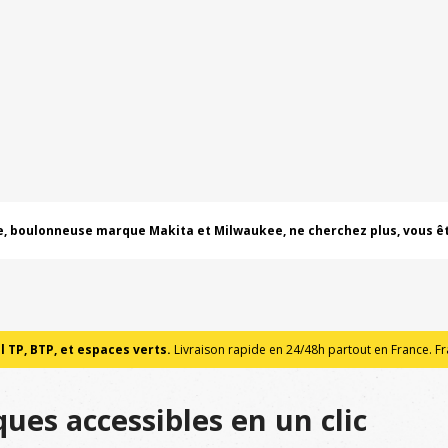
e, boulonneuse marque Makita et Milwaukee, ne cherchez plus, vous êt
 TP, BTP, et espaces verts.
Livraison rapide en 24/48h partout en France. Fra
ues accessibles en un clic