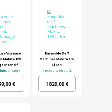
use Visseuse
Ensemble De 7
il Makita 18V
Machines Makita 18V
ge Intensif
Li-Ion
duits
en stock
1 produits
en stock
59,00 €
1 829,00 €