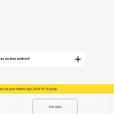
+
es au bon endroit!
is de port offerts dès 250 € HT d'achat.
Voir plus