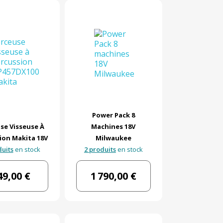
Power Pack 8
se Visseuse À
Machines 18V
ion Makita 18V
Milwaukee
duits
en stock
2 produits
en stock
49,00 €
1 790,00 €