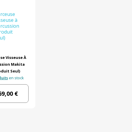
se Visseuse À
ssion Makita
oduit Seul)
duits
en stock
69,00 €