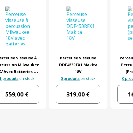
erceuse Visseuse À
Perceuse Visseuse
Perceu
rcussion Milwaukee
DDF453RFX1 Makita
Percu
8V Avec Batteries Et
18V
(pr
1 produits
Chargeur
en stock
0 produits
en stock
0 pro
559,00 €
319,00 €
1