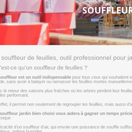
SOUFFLEU
 souffleur de feuilles, outil professionnel pour j
est-ce qu'un souffleur de feuilles ?
souffleur est un outil indispensable
pour tous ceux qui souhaitent en
ide, sans avoir à balayer ou ramasser les feuilles mortes manuelleme
 le retour des saisons plus fraîches où les arbres perdent leur feuillag
lles performant.
ffet, il permet non seulement de regrouper les feuilles, mais aussi d’
souffleur jardin bien choisi vous aidera à gagner un temps préci
ssique
ficacité d'un souffleur d'air, qui envoie une puissance de souffle suf
étaux, même humides