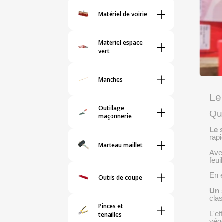
+
Matériel de voirie
+
Matériel espace
vert
+
Manches
Le
+
Outillage
Qu'
maçonnerie
Le 
+
rap
Marteau maillet
Avec
feui
+
En e
Outils de coupe
Un 
cla
+
Pinces et
L'ef
tenailles
vég