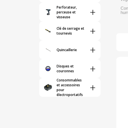
Perforateur,
+
Con
perceuse et
humi
visseuse
+
Clé de serrage et
tournevis
+
Quincaillerie
+
Disques et
couronnes
Consommables
+
et accessoires
pour
électroportatifs