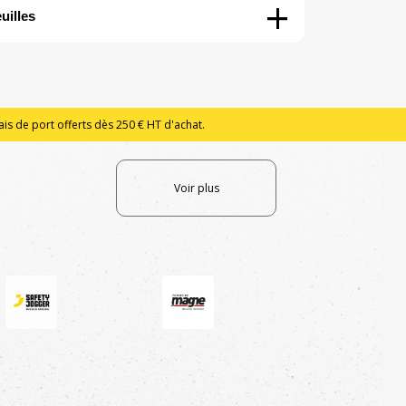
+
uilles
is de port offerts dès 250 € HT d'achat.
Voir plus