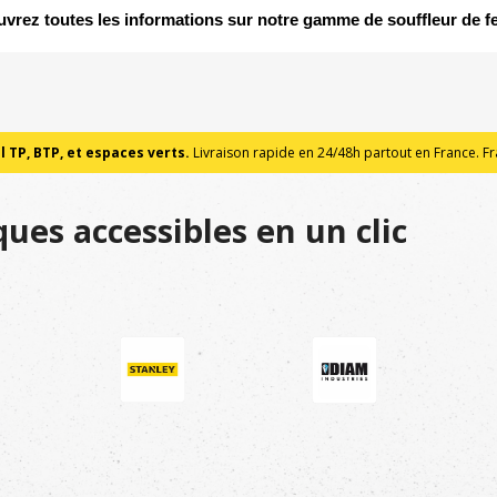
vrez toutes les informations sur notre gamme de souffleur de fe
 TP, BTP, et espaces verts.
Livraison rapide en 24/48h partout en France. Fra
ues accessibles en un clic