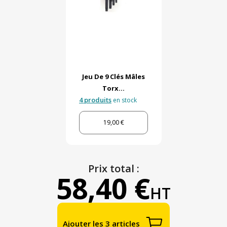
Jeu De 9 Clés Mâles
Torx...
4 produits
en stock
19,00 €
Prix total :
58,40 €
HT
Ajouter les 3 articles