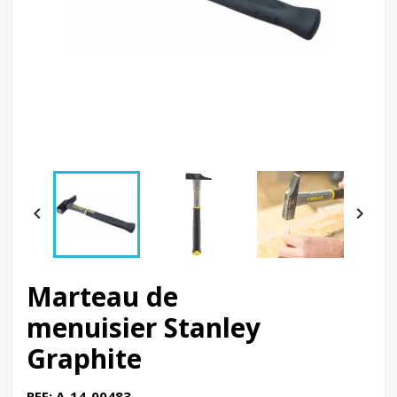


Marteau de
menuisier Stanley
Graphite
REF: A-14-00483