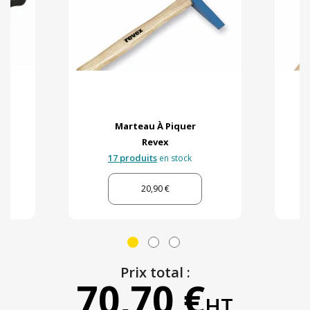
Marteau À Piquer
Revex
17 produits
en stock
20,90 €
Prix total :
70,70 €
HT