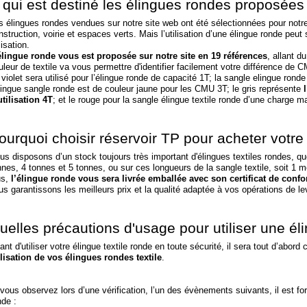
 qui est destiné les élingues rondes proposées
s élingues rondes vendues sur notre site web ont été sélectionnées pour notre 
nstruction, voirie et espaces verts. Mais l’utilisation d’une élingue ronde peut
lisation.
élingue ronde vous est proposée sur notre site en 19 références
, allant 
uleur de textile va vous permettre d'identifier facilement votre différence de 
 violet sera utilisé pour l’élingue ronde de capacité 1T; la sangle elingue rond
elingue sangle ronde est de couleur jaune pour les CMU 3T; le gris représente
utilisation 4T
; et le rouge pour la sangle élingue textile ronde d’une charge m
ourquoi choisir réservoir TP pour acheter votre
us disposons d’un stock toujours très important d'élingues textiles rondes, q
nnes, 4 tonnes et 5 tonnes, ou sur ces longueurs de la sangle textile, soit 1 
us,
l’élingue ronde vous sera livrée emballée avec son certificat de confo
us garantissons les meilleurs prix et la qualité adaptée à vos opérations de l
uelles précautions d'usage pour utiliser une él
ant d'utiliser votre élingue textile ronde en toute sécurité, il sera tout d’abord
ilisation de vos élingues rondes textile
.
 vous observez lors d’une vérification, l’un des évènements suivants, il est fort
nde :