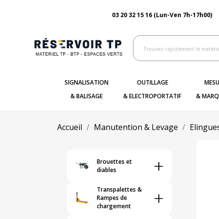
03 20 32 15 16 (Lun-Ven 7h-17h00)
SIGNALISATION
OUTILLAGE
MESU
& BALISAGE
& ELECTROPORTATIF
& MARQ
Accueil
Manutention & Levage
Elingues
+
Brouettes et
diables
Transpalettes &
+
Rampes de
chargement