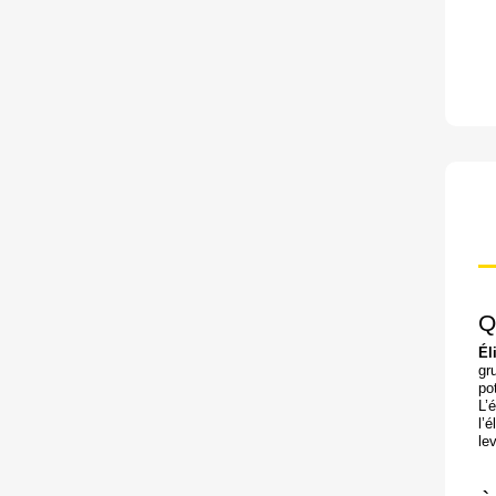
Q
Él
gr
po
L’
l’
le