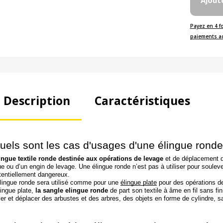
Ajout
Payez en 4 f
paiements a
Description
Caractéristiques
uels sont les cas d'usages d'une élingue ronde
ingue textile ronde destinée aux opérations de levage
et de déplacement de
ue ou d’un engin de levage. Une élingue ronde n’est pas à utiliser pour soulev
tentiellement dangereux.
élingue ronde sera utilisé comme pour une
élingue plate
pour des opérations 
élingue plate,
la sangle elingue ronde
de part son textile à âme en fil sans fi
ver et déplacer des arbustes et des arbres, des objets en forme de cylindre, s