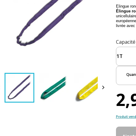
Elingue rond
Élingue ro
unicellulai
européenne
livrée avec 
Capacité
Quant


2,
Produit vend