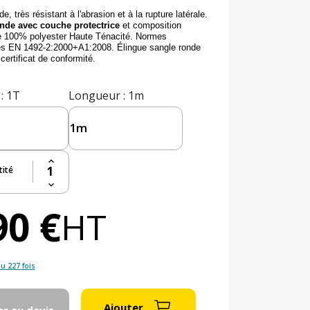
e, très résistant à l'abrasion et à la rupture latérale.
nde avec couche protectrice
et composition
re 100% polyester Haute Ténacité. Normes
s EN 1492-2:2000+A1:2008. Élingue sangle ronde
certificat de conformité.
: 1T
Longueur
: 1m
ité
90 €
HT
u 227 fois
Ajouter