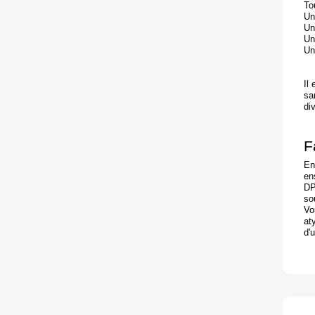
To
Un
Un
Un
Un
Il
sa
di
F
En
en
DP
so
Vo
at
d'u