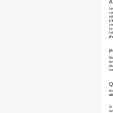
À
Le
co
uti
L’
co
Le
l’
d’
P
No
to
pl
vo
Q
Av
ut
Si
ro