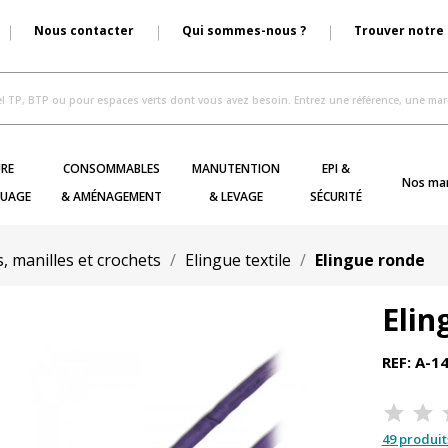
Nous contacter
Qui sommes-nous ?
Trouver notre
RE
CONSOMMABLES
MANUTENTION
EPI &
Nos ma
UAGE
& AMÉNAGEMENT
& LEVAGE
SÉCURITÉ
, manilles et crochets
Elingue textile
Elingue ronde
Elin
REF: A-1
49 produit