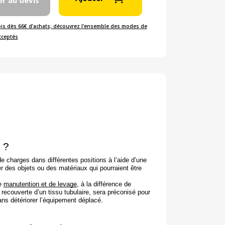
er au devis
ois dès 66€ d’achats; découvrez l'ensemble des modes de
cceptés
 ?
 charges dans différentes positions à l’aide d’une
er des objets ou des matériaux qui pourraient être
de
manutention et de levage
, à la différence de
n recouverte d’un tissu tubulaire, sera préconisé pour
ans détériorer l’équipement déplacé.