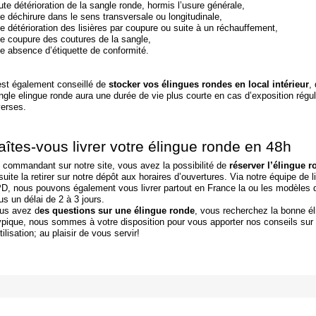
ute détérioration de la sangle ronde, hormis l’usure générale,
e déchirure dans le sens transversale ou longitudinale,
e détérioration des lisières par coupure ou suite à un réchauffement,
e coupure des coutures de la sangle,
e absence d’étiquette de conformité.
 est également conseillé de
stocker vos élingues rondes en local intérieur
,
ngle elingue ronde aura une durée de vie plus courte en cas d’exposition régul
verses.
aîtes-vous livrer votre élingue ronde en 48h
 commandant sur notre site, vous avez la possibilité de
réserver l’élingue 
suite la retirer sur notre dépôt aux horaires d’ouvertures. Via notre équipe de l
D, nous pouvons également vous livrer partout en France la ou les modèles d'
us un délai de 2 à 3 jours.
us avez d
es questions sur une élingue ronde
, vous recherchez la bonne él
ypique, nous sommes à votre disposition pour vous apporter nos conseils sur 
tilisation; au plaisir de vous servir!