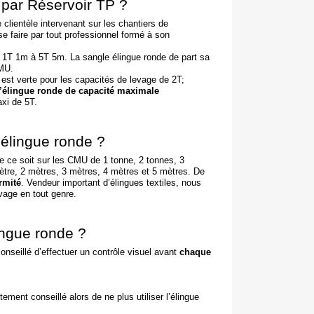
 par Réservoir TP ?
clientèle intervenant sur les chantiers de
 se faire par tout professionnel formé à son
du 1T 1m à 5T 5m. La sangle élingue ronde de part sa
CMU.
e est verte pour les capacités de levage de 2T;
l’élingue ronde de capacité maximale
axi de 5T.
 élingue ronde ?
ue ce soit sur les CMU de 1 tonne, 2 tonnes, 3
mètre, 2 mètres, 3 mètres, 4 mètres et 5 mètres. De
rmité
. Vendeur important d’élingues textiles, nous
evage en tout genre.
ingue ronde ?
 conseillé d’effectuer un contrôle visuel avant
chaque
ement conseillé alors de ne plus utiliser l’élingue