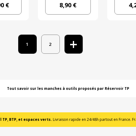
90 €
8,90 €
4,
+
1
2
Tout savoir sur les manches à outils proposés par Réservoir TP
 TP, BTP, et espaces verts.
Livraison rapide en 24/48h partout en France. Fra