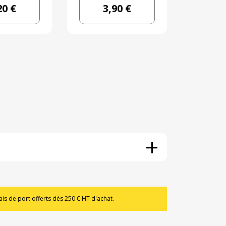
20 €
3,90 €
+
is de port offerts dès 250 € HT d'achat.