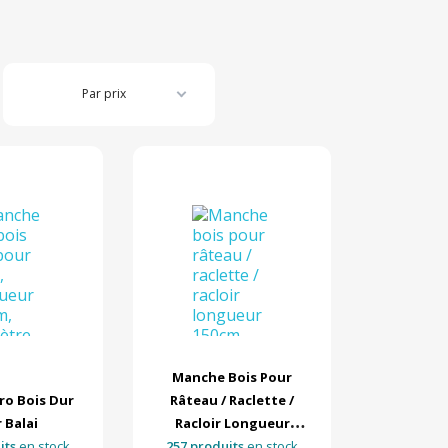
Par prix
Manche Bois Pour
ro Bois Dur
Râteau / Raclette /
 Balai
Racloir Longueur
its
en stock
257 produits
150cm
en stock