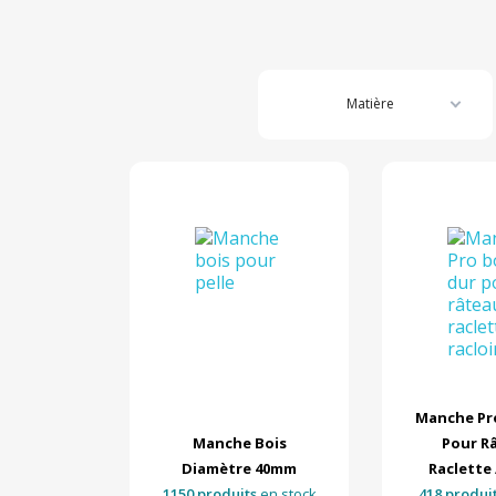
Matière
Manche Pro
Manche Bois
Pour Râ
Diamètre 40mm
Raclette 
1150 produits
en stock
418 produi