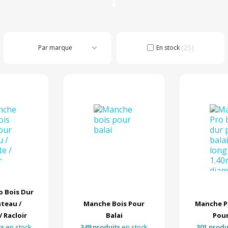
25
Par marque
En stock
 Bois Dur
teau /
Manche Bois Pour
Manche P
/ Racloir
Balai
Pour
ts
en stock
349 produits
en stock
301 produ