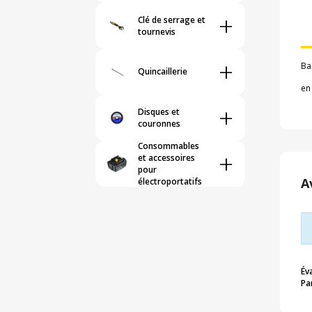
+
Clé de serrage et
tournevis
+
Ba
Quincaillerie
en
+
Disques et
couronnes
Consommables
+
et accessoires
pour
A
électroportatifs
Év
Pa