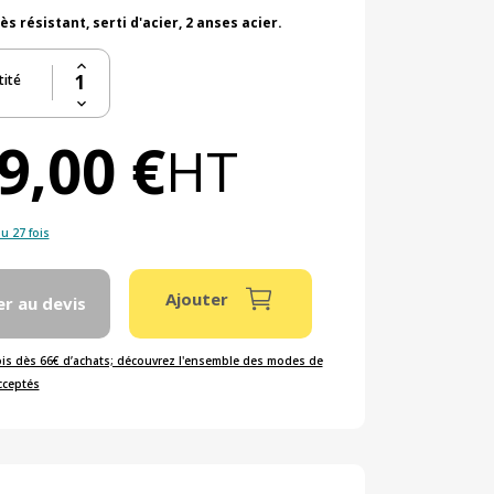
ès résistant, serti d'acier, 2 anses acier.
ité
9,00 €
HT
u 27 fois
Ajouter
er au devis
ois dès 66€ d’achats; découvrez l'ensemble des modes de
cceptés