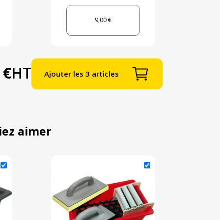
9,00 €
 €
HT
Ajouter les 3 articles
iez aimer