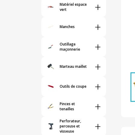
+
Matériel espace
vert
+
Manches
+
Outillage
maçonnerie
+
Marteau maillet
+
Outils de coupe
+
Pinces et
tenailles
Perforateur,
+
perceuse et
visseuse