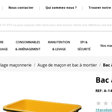
Nous contacter
Qui sommes-nous ?
Trouver notre
RE
CONSOMMABLES
MANUTENTION
EPI &
Nos ma
UAGE
& AMÉNAGEMENT
& LEVAGE
SÉCURITÉ
llage maçonnerie
Auge de maçon et bac à mortier
Bac 
Bac 
REF: A-1
19 produit