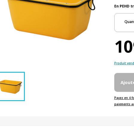
En PEHD tr
Quant
10
Produit vend
Ajout
Payez en 4 f
paiements a