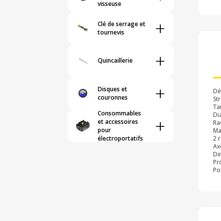
visseuse
+
Clé de serrage et
tournevis
+
Quincaillerie
+
Disques et
Dé
couronnes
St
Ta
Consommables
Di
+
et accessoires
Ra
pour
Ma
électroportatifs
2 
Ax
Di
Pr
Poi