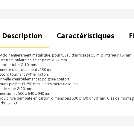
Description
Caractéristiques
F
vidoir entièrement métallique, pour tuyau d'arrosage 55 m Ø intérieur 15 mm.
ructure tubulaire en acier peint Ø 22 mm.
mbour tube Ø 10 mm.
amètre d'enroulement : 130 mm.
ccord tournant 3/4’’ en laiton.
nivelle d’enroulement et poignée confort.
roues pleines Ø 250 mm, jantes métal flasques.
e de roue Ø 20 mm.
mensions : 560 x 640 x 940 mm.
oduit livré démonté en carton, dimensions 530 x 430 x 430 mm. Clés de montag
ds : 8,3 kg.