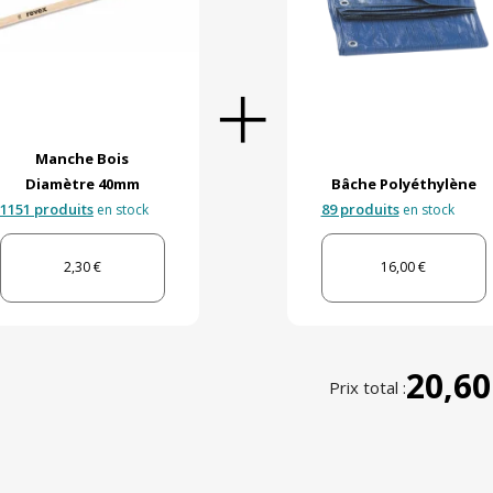
Manche Bois
Diamètre 40mm
Bâche Polyéthylène
1151 produits
89 produits
en stock
en stock
2,30 €
16,00 €
20,60
Prix total :