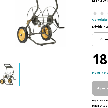
REF: A-2
0 produits
Dévidoir 
Quant
18
Produit vend
Ajout
Payez en 4 f
paiements a