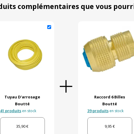
duits complémentaires que vous pourr
Tuyau D'arrosage
Raccord 6 Billes
Boutté
Boutté
41 produits
39 produits
en stock
en stock
35,90 €
9,95 €