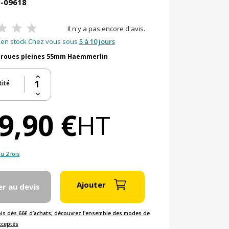
3-09618
Il n'y a pas encore d'avis.
en stock Chez vous sous
5 à 10 jours
2 roues pleines 55mm Haemmerlin
ité
9,90 €
HT
u 2 fois
Ajouter
er au devis
ois dès 66€ d’achats; découvrez l'ensemble des modes de
cceptés