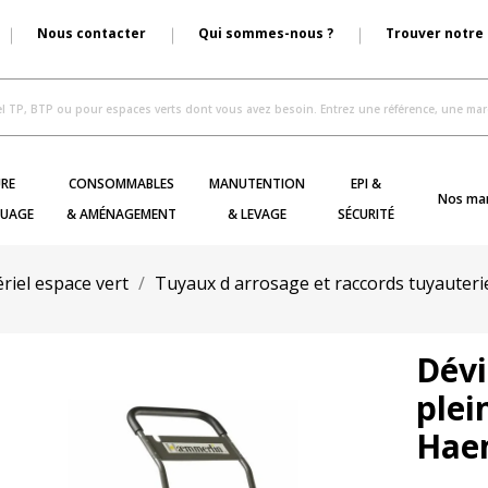
Nous contacter
Qui sommes-nous ?
Trouver notre
RE
CONSOMMABLES
MANUTENTION
EPI &
Nos ma
UAGE
& AMÉNAGEMENT
& LEVAGE
SÉCURITÉ
riel espace vert
Tuyaux d arrosage et raccords tuyauteri
Dévi
plei
Hae