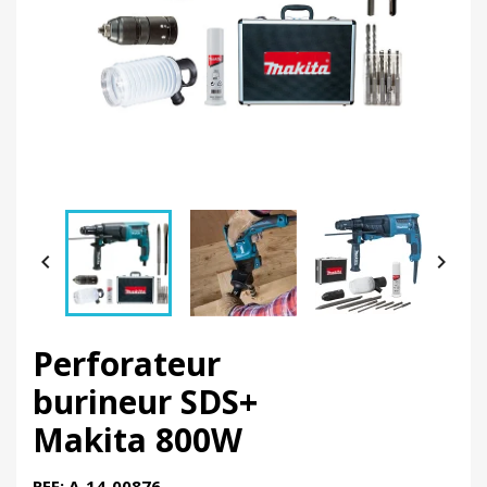


Perforateur
burineur SDS+
Makita 800W
REF: A-14-00876