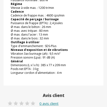
Puissance nominale : 800 W
Régime
Vitesse à vide max. : 1200 tr/min
Cadence
Cadence de frappe max. : 4600 cps/min
Capacité de perçage / burinage
Puissance de frappe (EPTA) : 2,4 Joules
Ø max. dans le béton : 26 mm
Ø max. avec trépan : 80 mm
Ø max. dans l'acier : 13 mm
Ø max. dans le bois : 32 mm
Outillage à utiliser
Type d'emmanchement : SDS-Plus
Niveaux d'exposition et de vibrations
Vibration 3ax burinage (ah) : 9,5 m/s²
Pression sonore (Lpa) : 91 dB (A)
Général
Dimensions (L x l x h) : 385 x 77 x 209 mm
Poids net EPTA : 3 kg
Longueur cordon d'alimentation : 4 m
Avis client
0 avis client