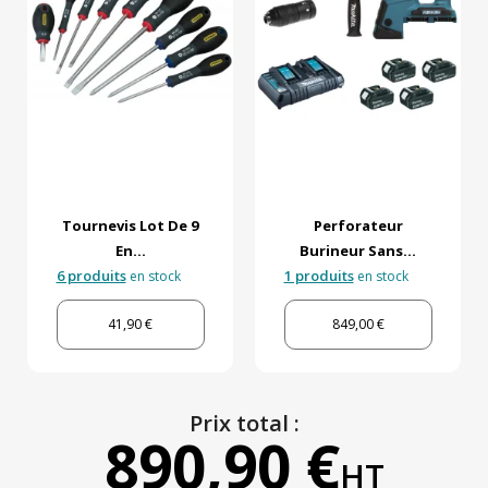
Tournevis Lot De 9
Perforateur
En...
Burineur Sans...
6 produits
1 produits
en stock
en stock
41,90 €
849,00 €
Prix total :
890,90 €
HT