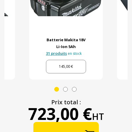
Batterie Makita 18V
Li-Ion 5Ah
31 produits
en stock
145,00 €
Prix total :
723,00 €
HT