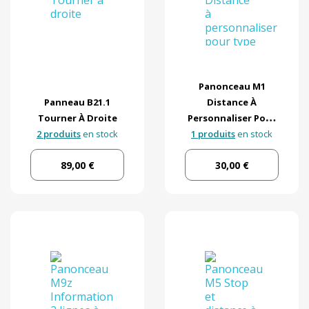
Panonceau M1
Panneau B21.1
Distance À
Tourner À Droite
Personnaliser Pour
2 produits
en stock
Type A Et Type AB
1 produits
en stock
89,00 €
30,00 €