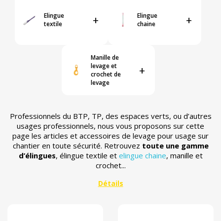
Elingue
Elingue
+
+
textile
chaine
Manille de
levage et
+
crochet de
levage
Professionnels du BTP, TP, des espaces verts, ou d’autres
usages professionnels, nous vous proposons sur cette
page les articles et accessoires de levage pour usage sur
chantier en toute sécurité. Retrouvez
toute une gamme
d’élingues
, élingue textile et
elingue chaine
, manille et
crochet...
11
Matière
Par marque
En stock
Par prix