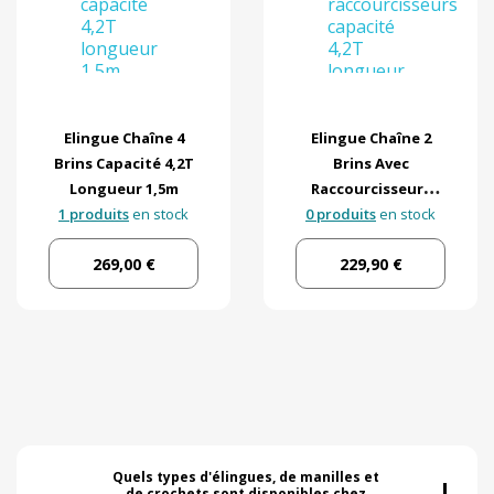
Elingue Chaîne 4
Elingue Chaîne 2
Brins Capacité 4,2T
Brins Avec
Longueur 1,5m
Raccourcisseurs
1 produits
en stock
0 produits
Capacité 4,2T
en stock
Longueur 3m
269,00 €
229,90 €
+
Quels types d'élingues, de manilles et 
de crochets sont disponibles chez 