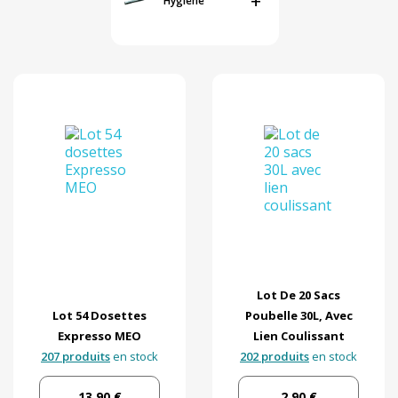
+
Hygiène
241
Matière
Par marque
En stock
Par prix
Lot De 20 Sacs
Lot 54 Dosettes
Poubelle 30L, Avec
Expresso MEO
Lien Coulissant
207 produits
en stock
202 produits
en stock
13,90 €
2,90 €