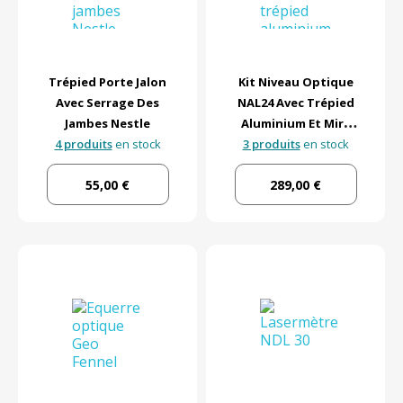
Trépied Porte Jalon
Kit Niveau Optique
Avec Serrage Des
NAL24 Avec Trépied
Jambes Nestle
Aluminium Et Mire
4 produits
en stock
3 produits
Télescopique
en stock
Nestle
55,00 €
289,00 €
Grossissement X24