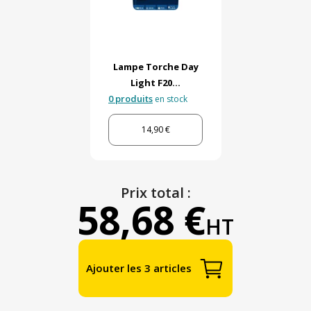
Lampe Torche Day
Light F20...
0 produits
en stock
14,90 €
Prix total :
58,68 €
HT
Ajouter les 3 articles