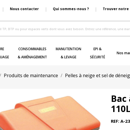
Nous contacter
Qui sommes-nous ?
Trouver notre
RE
CONSOMMABLES
MANUTENTION
EPI &
Nos ma
UAGE
& AMÉNAGEMENT
& LEVAGE
SÉCURITÉ
Produits de maintenance
Pelles à neige et sel de déne
Bac 
110L
REF: A-2