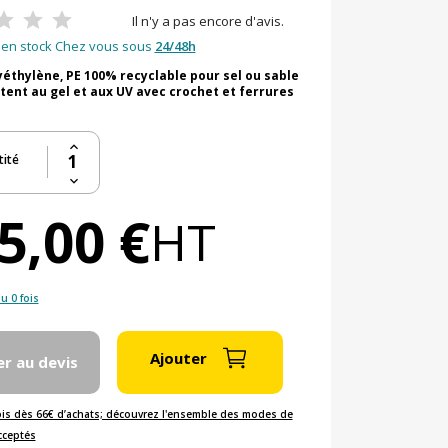
Il n'y a pas encore d'avis.
en stock Chez vous sous
24/48h
yéthylène, PE 100% recyclable pour sel ou sable
stent au gel et aux UV avec crochet et ferrures
ité
5,00 €
HT
u 0 fois
Ajouter
er au devis
ois dès 66€ d’achats; découvrez l'ensemble des modes de
cceptés