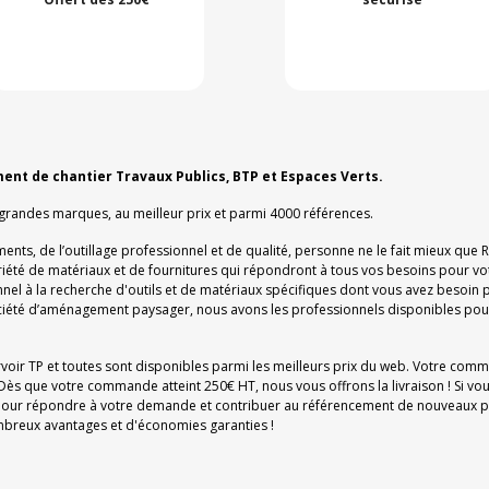
ment de chantier Travaux Publics, BTP et Espaces Verts.
 grandes marques, au meilleur prix et parmi 4000 références.
ments, de l’outillage professionnel et de qualité, personne ne le fait mieux que
ariété de matériaux et de fournitures qui répondront à tous vos besoins pour vo
el à la recherche d'outils et de matériaux spécifiques dont vous avez besoin p
iété d’aménagement paysager, nous avons les professionnels disponibles pour
rvoir TP et toutes sont disponibles parmi les meilleurs prix du web. Votre com
Dès que votre commande atteint 250€ HT, nous vous offrons la livraison ! Si vo
on pour répondre à votre demande et contribuer au référencement de nouveaux pr
nombreux avantages et d'économies garanties !