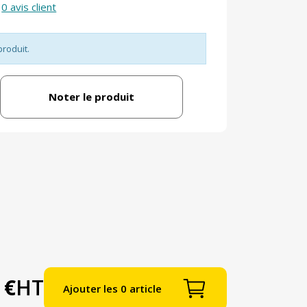
0 avis client
produit.
Noter le produit
 €
HT
Ajouter les 0 article