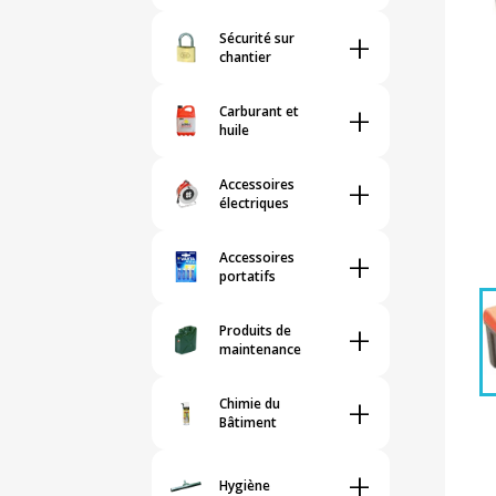
+
Sécurité sur
chantier
+
Carburant et
huile
+
Accessoires
électriques
+
Accessoires
portatifs
+
Produits de
maintenance
+
Chimie du
Bâtiment
+
Hygiène