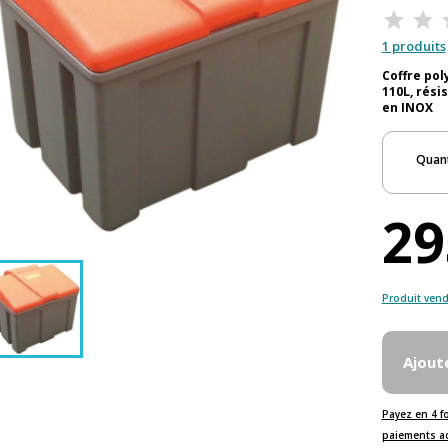
1 produits
Coffre pol
110L, rési
en INOX
Quant
29
Produit vend
Ajout
Payez en 4 f
paiements a