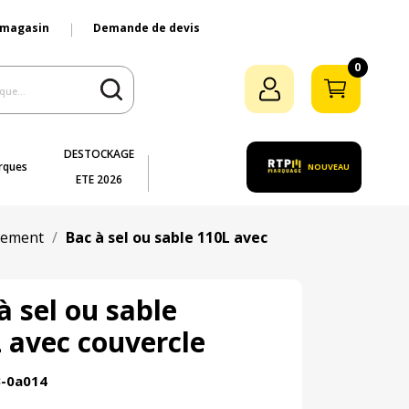
 magasin
Demande de devis
0
DESTOCKAGE
rques
NOUVEAU
ETE 2026
igement
Bac à sel ou sable 110L avec
à sel ou sable
 avec couvercle
3-0a014