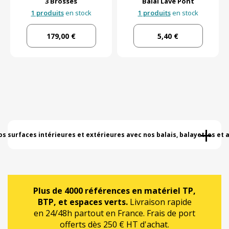
3 Brosses
Balai Lave Pont
1 produits
en stock
1 produits
en stock
179,00 €
5,40 €
+
s surfaces intérieures et extérieures avec nos balais, balayettes et 
Plus de 4000 références en matériel TP,
BTP, et espaces verts.
Livraison rapide
en 24/48h partout en France. Frais de port
offerts dès 250 € HT d'achat.