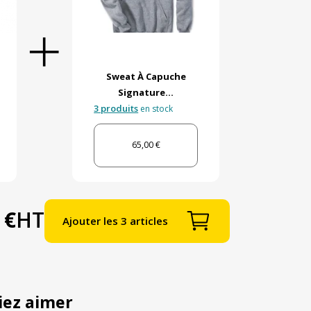
Sweat À Capuche
Signature...
3 produits
en stock
65,00 €
 €
HT
Ajouter les 3 articles
iez aimer