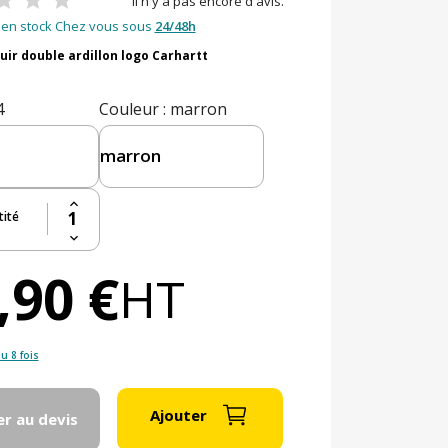
Il n'y a pas encore d'avis.
en stock Chez vous sous
24/48h
uir double ardillon logo Carhartt
4
Couleur
: marron
ité
,90 €
HT
u 8 fois
Ajouter
er au devis