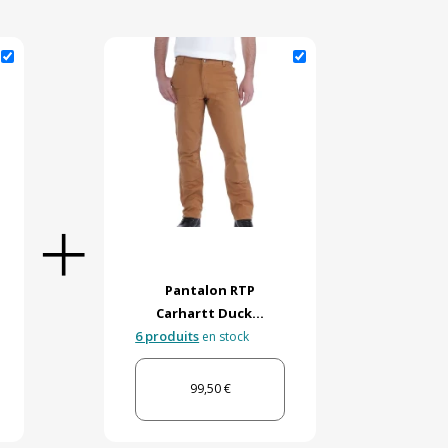
Pantalon RTP
Carhartt Duck...
6 produits
en stock
99,50 €