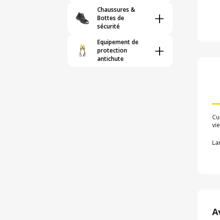
Chaussures &
+
Bottes de
sécurité
Equipement de
+
protection
antichute
Cu
viei
La
A