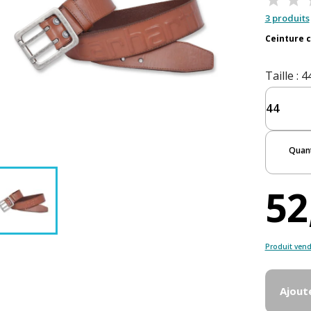
3 produits
Ceinture c
Taille
: 4
Quant
52
Produit vend
Ajout