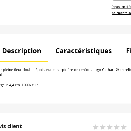
Payez en 4 f
paiements a
Description
Caractéristiques
F
ir pleine fleur double épaisseur et surpiqûre de renfort. Logo Carhartt® en relief 
lli.
rgeur 4,4 cm. 100% cuir
vis client