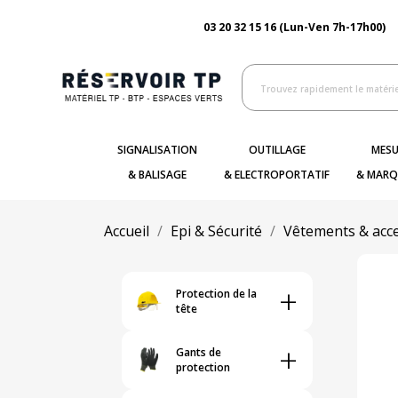
03 20 32 15 16 (Lun-Ven 7h-17h00)
SIGNALISATION
OUTILLAGE
MESU
& BALISAGE
& ELECTROPORTATIF
& MARQ
Accueil
Epi & Sécurité
Vêtements & acce
+
Protection de la
tête
+
Gants de
protection