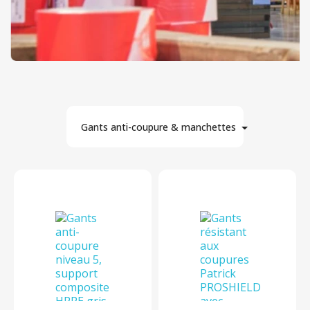
Gants anti-coupure & manchettes
1
Matière
Par marque
En stock
Par prix