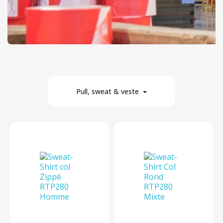
Pull, sweat & veste
6
Matière
En stock
Par prix