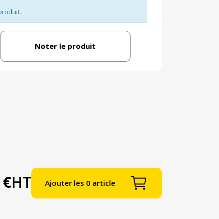
produit.
Noter le produit
 €
HT
Ajouter les 0 article