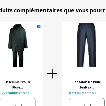
duits complémentaires que vous pourr
Ensemble Pro De
Pantalon De Pluie
Pluie...
Sealtex...
129 produits
0 produits
en stock
en stock
39,50 €
32,50 €