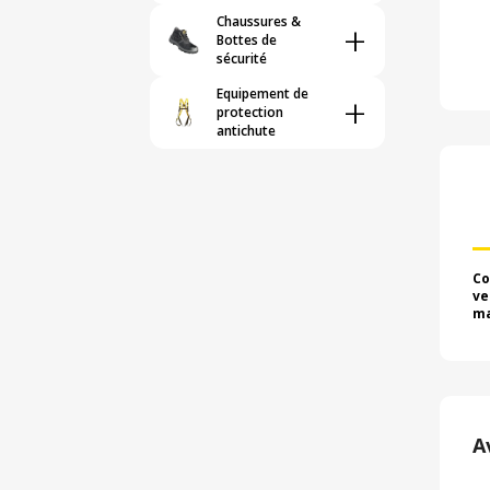
Chaussures &
+
Bottes de
sécurité
Equipement de
+
protection
antichute
Co
ve
ma
A