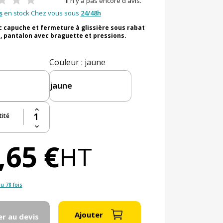
Il n'y a pas encore d'avis.
s
en stock Chez vous sous
24/48h
 capuche et fermeture à glissière sous rabat
, pantalon avec braguette et pressions.
Couleur
: jaune
ité
,65 €
HT
u 78 fois
Ajouter
er au devis