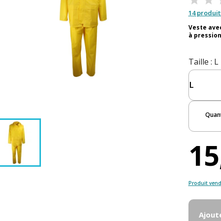
14 produit
Veste avec
à pression
Taille
: L
Quant
15
Produit vend
Ajout