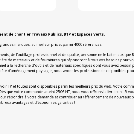
ment de chantier Travaux Publics, BTP et Espaces Verts.
 grandes marques, au meilleur prix et parmi 4000 références.
ments, de l’outillage professionnel et de qualité, personne ne le fait mieux que
ariété de matériaux et de fournitures qui répondront à tous vos besoins pour vo
el à la recherche d'outils et de matériaux spécifiques dont vous avez besoin p
iété d’aménagement paysager, nous avons les professionnels disponibles pour
rvoir TP et toutes sont disponibles parmi les meilleurs prix du web. Votre com
Dès que votre commande atteint 250€ HT, nous vous offrons la livraison ! Si vo
on pour répondre à votre demande et contribuer au référencement de nouveaux pr
nombreux avantages et d'économies garanties !