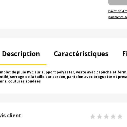
Payez en 4 f
paiements a
Description
Caractéristiques
F
mplet de pluie PVC sur support polyester, veste avec capuche et ferme
ntilé, serrage de la taille par cordon, pantalon avec braguette et press
ins, coutures soudées
vis client