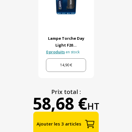
Lampe Torche Day
Light F20...
0 produits
en stock
14,90 €
Prix total :
58,68 €
HT
Ajouter les 3 articles