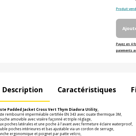
Produit vend
Ajout
Payez en 4 f
paiements a
Description
Caractéristiques
F
ste Padded Jacket Cross Vert Thym Diadora Utility,
ste rembourré imperméable certifiée EN 343 avec ouate thermique 3M,
puche amovible avec visière façonné et triple réglage,
ux poches latérales et une poche à l'avant avec fermeture éclaire waterproof,
uble poches intérieures et bas ajustable via un cordon de serrage,
nche ergonomique et poignet par patte velcro,