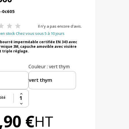
5-0c605
Il n'y a pas encore d'avis.
en stock Chez vous sous 5 à 10 jours
bourré imperméable certifiée EN 343 avec
rmique 3M, capuche amovible avec visière
 triple réglage.
Couleur
: vert thym
ité
,90 €
HT