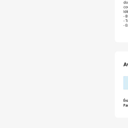
do
co
Idé
- 
- 
- 
A
Év
Pa