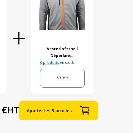
Veste Softshell
Déperlant...
0 produits
en stock
69,95 €
 €
HT
Ajouter les 3 articles