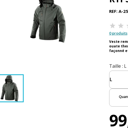
REF: A-2
0 produits
Veste rem
ouate the
façonné et
Taille
: L
Quant
99