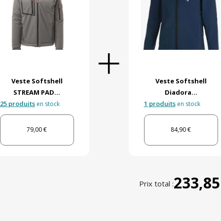
Veste Softshell
Veste Softshell
STREAM PAD...
Diadora...
25 produits
1 produits
en stock
en stock
79,00 €
84,90 €
233,85
Prix total :