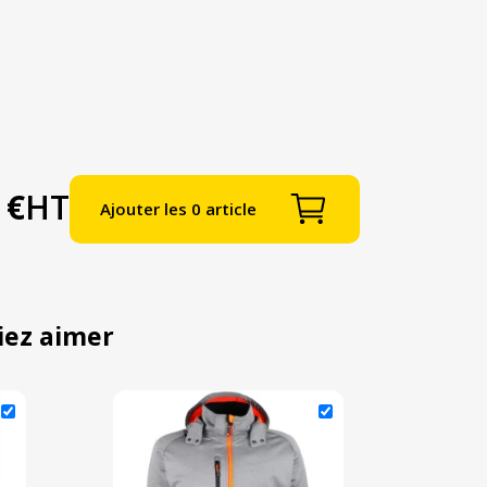
 €
HT
Ajouter les 0 article
iez aimer