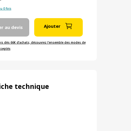
u 0 fois
Ajouter
er au devis
ois dès 66€ d’achats; découvrez l'ensemble des modes de
cceptés
iche technique