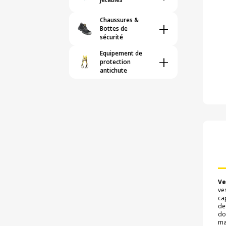
Chaussures &
+
Bottes de
sécurité
Equipement de
+
protection
antichute
Ve
ve
ca
de
do
ma