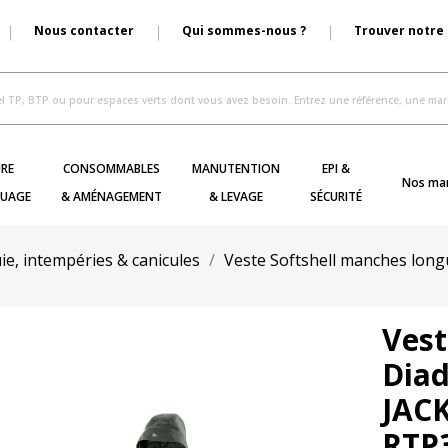
Nous contacter
Qui sommes-nous ?
Trouver notre
RE
CONSOMMABLES
MANUTENTION
EPI &
Nos ma
UAGE
& AMÉNAGEMENT
& LEVAGE
SÉCURITÉ
ie, intempéries & canicules
Veste Softshell manches long
Vest
Dia
JAC
RTP