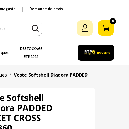
 magasin
Demande de devis
0
DESTOCKAGE
rques
NOUVEAU
ETE 2026
ues
Veste Softshell Diadora PADDED
e Softshell
dora PADDED
KET CROSS
360