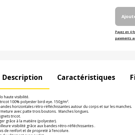
Ajout
Payez en 4 f
paiements a
Description
Caractéristiques
F
o haute visibilité.
 tricot 100% polyester bird-eye. 150g/m².
bandes horizontales rétro-réfléchissantes autour du corps et sur les manches.
rmeture avec patte trois boutons. Manches longues.
gnets tricot.
ger grâce à la matière (polyester).
illeure visibilité grâce aux bandes rétro-réfléchissantes .
ais de renfort et de propreté à l’encolure.