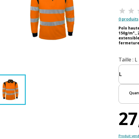
0 produits
Polo haute
150g/m²., 
extensible
fermeture
Taille
: L
Quant
27
Produit vend