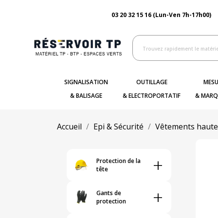
03 20 32 15 16 (Lun-Ven 7h-17h00)
SIGNALISATION
OUTILLAGE
MESU
& BALISAGE
& ELECTROPORTATIF
& MARQ
Accueil
Epi & Sécurité
Vêtements haute v
+
Protection de la
tête
+
Gants de
protection