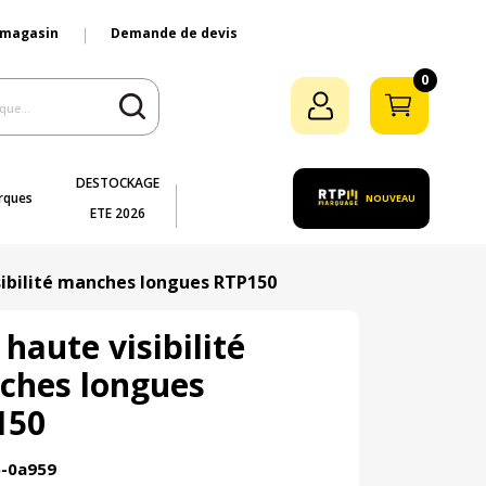
 magasin
Demande de devis
0
DESTOCKAGE
rques
NOUVEAU
ETE 2026
sibilité manches longues RTP150
 haute visibilité
ches longues
150
5-0a959