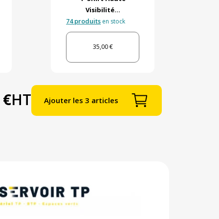
Visibilité...
74 produits
en stock
35,00 €
 €
HT
Ajouter les 3 articles