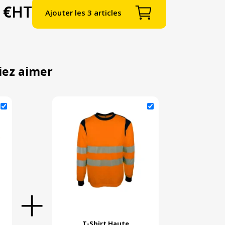
 €
HT
Ajouter les 3 articles
iez aimer
T-Shirt Haute