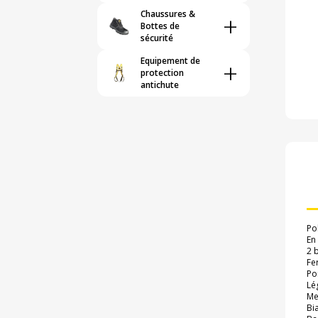
Chaussures &
+
Bottes de
sécurité
Equipement de
+
protection
antichute
Pol
En
2 
Fe
Poi
Lé
Me
Bi