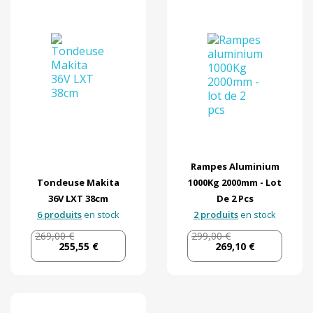
15
Matière
Par marque
En stock
Par prix
Rampes Aluminium
Tondeuse Makita
1000Kg 2000mm - Lot
36V LXT 38cm
De 2 Pcs
6 produits
en stock
2 produits
en stock
269,00 €
299,00 €
255,55 €
269,10 €