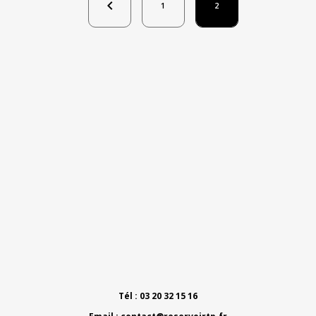

1
2
Tél : 03 20 32 15 16