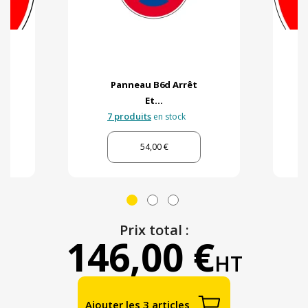
Panneau B6d Arrêt
Et...
7 produits
en stock
54,00 €
Prix total :
146,00 €
HT
Ajouter les 3 articles