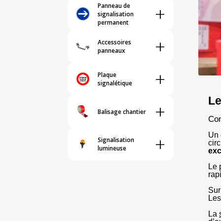
Panneau de
+
signalisation
permanent
+
Accessoires
panneaux
+
Plaque
signalétique
Le
+
Balisage chantier
Con
Un 
+
Signalisation
cir
lumineuse
exc
Le 
rap
Sur
Les
La 