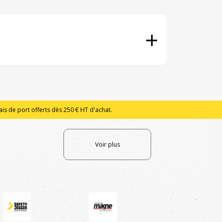
+
is de port offerts dès 250 € HT d'achat.
Voir plus