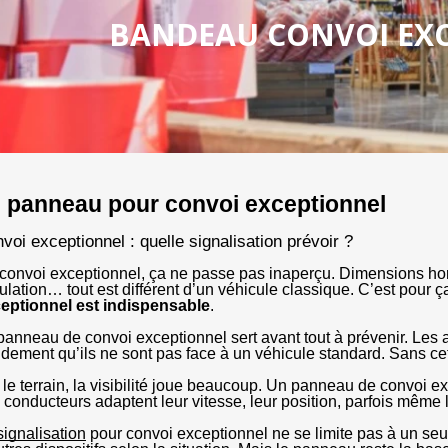
BANDEAU CONVOI EX
 panneau pour convoi exceptionnel
voi exceptionnel : quelle signalisation prévoir ?
convoi exceptionnel, ça ne passe pas inaperçu. Dimensions hors 
culation… tout est différent d’un véhicule classique. C’est pour ç
eptionnel est indispensable
.
panneau de convoi exceptionnel sert avant tout à prévenir. Les 
idement qu’ils ne sont pas face à un véhicule standard. Sans cette
 le terrain, la visibilité joue beaucoup. Un panneau de convoi ex
 conducteurs adaptent leur vitesse, leur position, parfois même le
signalisation
 pour convoi exceptionnel ne se limite pas à un seu