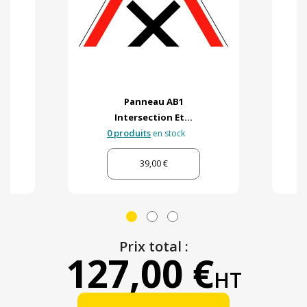
Panneau AB1
Intersection Et...
0 produits
en stock
39,00 €
Prix total :
127,00 €
HT