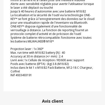
mm/in à l'arrière et à l'avant pour une meilleure visibilité
Alerte avec sensibilité réglable pour avertir l'utilisateur lorsque
le laser a été déplacé ou touché
Jusqu'à 40 heures d'autonomie avec une batterie M18 B2
La localisation et la sécurité de l'outil via la technologie ONE-
KEY™ se font grâce à l'enregistrement des données sur le cloud
pour une visualisation rapide de l'inventaire via Bluetooth.
ONE-KEY™ dispose également d'une fonctionnalité de
verrouillage à distance. La fonction de reporting fournit un
protocole complet d'activité et de précision de l'outil
Système de batterie rétrocompatible: fonctionne avec toutes
les batteries MILWAUKEE® M18™
Projection laser : 1x 360°
Max. run time with M18 B2 battery [h] : 40
Accuracy at 30 m distance (+/- mm) : 2.4
Livré avec 1x Cellule de réception / RD600 avec support
Poids avec batterie (EPTA) : (kg) 3.8 (M18 B2)
Inclus dans le kit 1 x M18 B2 Pack Batterie, M12-18 C Chargeur,
Coffret
Réf 4933493191
Avis client