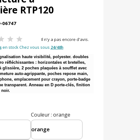
sière RTP120
9-06747
Il n'y a pas encore d'avis.
s
en stock Chez vous sous
24/48h
gnalisation haute visibilité, polyester. doubles 
o réfléchissantes : horizontales et bretelles, 
 glissière, 2 poches plaquées à soufflet avec 
ermeture auto-agrippante, poches repose main, 
phone, emplacement pour crayon, porte-badge 
e transparent. Anneau en D porte-clés, finition 
 noir.
Couleur
: orange