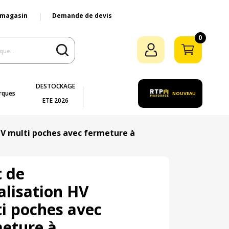
 magasin
Demande de devis
0
DESTOCKAGE
rques
NOUVEAU
ETE 2026
 HV multi poches avec fermeture à
t de
alisation HV
i poches avec
eture à