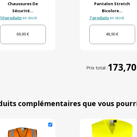
Chaussures De
Pantalon Stretch
Sécurité...
Bicolore...
10 produits
7 produits
en stock
en stock
69,90 €
48,90 €
173,70
Prix total :
duits complémentaires que vous pourr