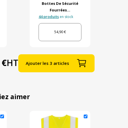
Bottes De Sécurité
Fourrées...
44 produits
en stock
54,90 €
 €
HT
Ajouter les 3 articles
iez aimer