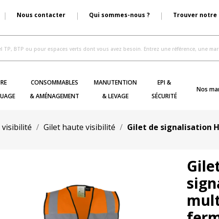
Nous contacter
Qui sommes-nous ?
Trouver notre
RE
CONSOMMABLES
MANUTENTION
EPI &
Nos ma
UAGE
& AMÉNAGEMENT
& LEVAGE
SÉCURITÉ
isibilité
Gilet haute visibilité
Gilet de signalisation
Gile
sign
mult
ferm