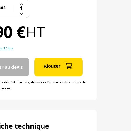
ité
90 €
HT
u 37 fois
Ajouter
er au devis
ois dès 66€ d’achats; découvrez l'ensemble des modes de
cceptés
iche technique