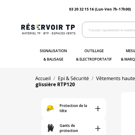
03 20 32 15 16 (Lun-Ven 7h-17h00)
SIGNALISATION
OUTILLAGE
MESU
& BALISAGE
& ELECTROPORTATIF
& MARQ
Accueil
Epi & Sécurité
Vêtements haute v
glissière RTP120
+
Protection de la
tête
+
Gants de
protection