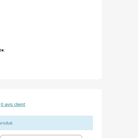
te.
0 avis client
produit.