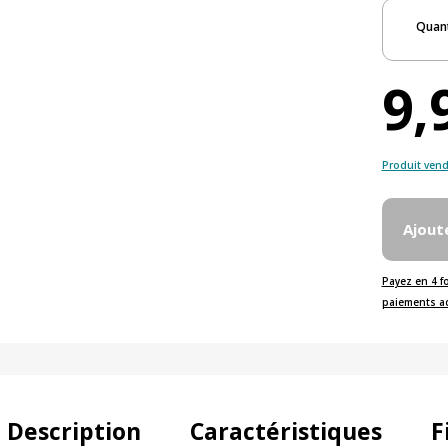
Quant
9,
Produit vend
Ajout
Payez en 4 f
paiements a
Description
Caractéristiques
F