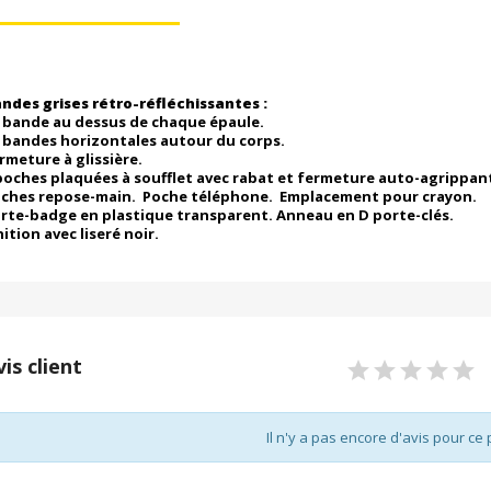
ndes grises rétro-réfléchissantes :
1 bande au dessus de chaque épaule.
2 bandes horizontales autour du corps.
rmeture à glissière.
poches plaquées à soufflet avec rabat et fermeture auto-agrippan
ches repose-main. Poche téléphone. Emplacement pour crayon.
rte-badge en plastique transparent. Anneau en D porte-clés.
nition avec liseré noir.
vis client
Il n'y a pas encore d'avis pour ce 