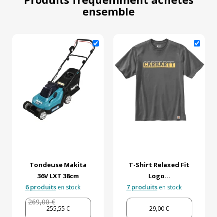
ensemble
Tondeuse Makita
T-Shirt Relaxed Fit
36V LXT 38cm
Logo...
6 produits
7 produits
en stock
en stock
269,00 €
255,55 €
29,00 €