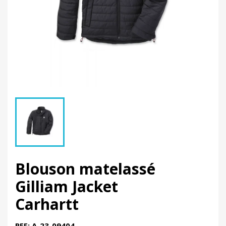
Blouson matelassé
Gilliam Jacket
Carhartt
REF: A-23-09404