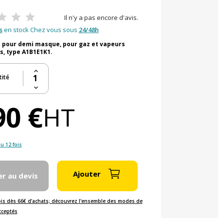
Il n'y a pas encore d'avis.
s
en stock Chez vous sous
24/48h
 pour demi masque, pour gaz et vapeurs
s, type A1B1E1K1.
ité
90 €
HT
u 12 fois
Ajouter
er au devis
ois dès 66€ d’achats; découvrez l'ensemble des modes de
cceptés