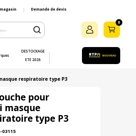
 magasin
Demande de devis
0
DESTOCKAGE
rques
NOUVEAU
ETE 2026
asque respiratoire type P3
ouche pour
i masque
iratoire type P3
4-03115