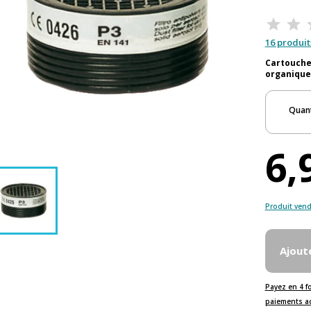
16 produit
Cartouche
organique
Quant
6,
Produit vend
Ajout
Payez en 4 f
paiements a