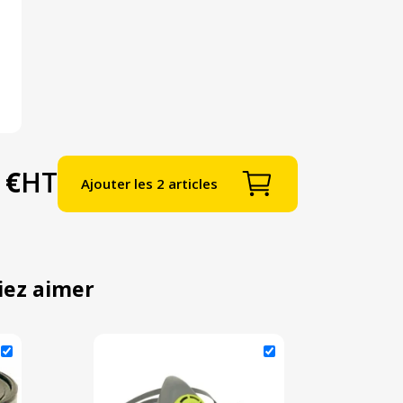
 €
HT
Ajouter les 2 articles
iez aimer