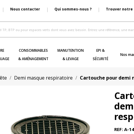
Nous contacter
Qui sommes-nous ?
Trouver notre
RE
CONSOMMABLES
MANUTENTION
EPI &
Nos ma
UAGE
& AMÉNAGEMENT
& LEVAGE
SÉCURITÉ
tête
Demi masque respiratoire
Cartouche pour demi m
Cart
dem
resp
REF: A-1