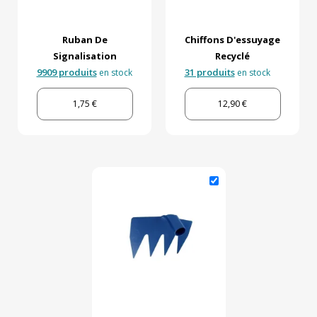
Ruban De
Chiffons D'essuyage
Signalisation
Recyclé
9909 produits
31 produits
en stock
en stock
1,75 €
12,90 €