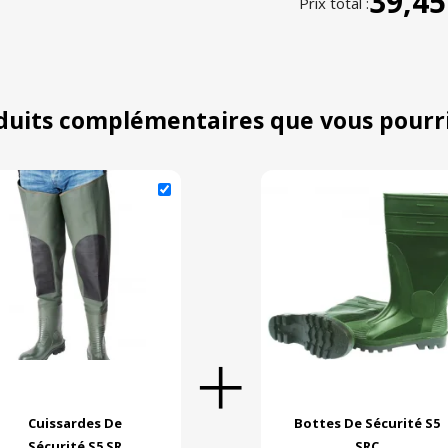
39,45
Prix total :
duits complémentaires que vous pourr
Cuissardes De
Bottes De Sécurité S5
Sécurité S5 SR
SRC