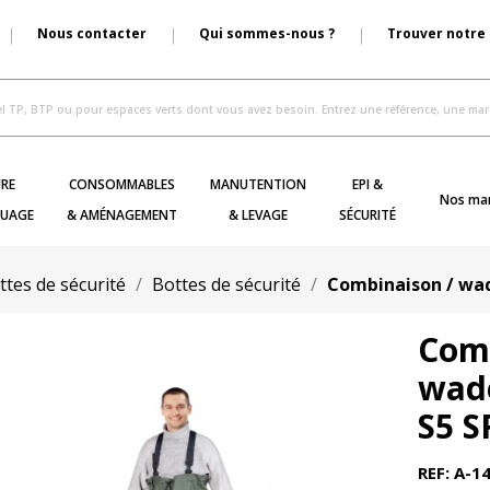
Nous contacter
Qui sommes-nous ?
Trouver notre
RE
CONSOMMABLES
MANUTENTION
EPI &
Nos ma
UAGE
& AMÉNAGEMENT
& LEVAGE
SÉCURITÉ
tes de sécurité
Bottes de sécurité
Combinaison / wad
Comb
wade
S5 S
REF: A-1