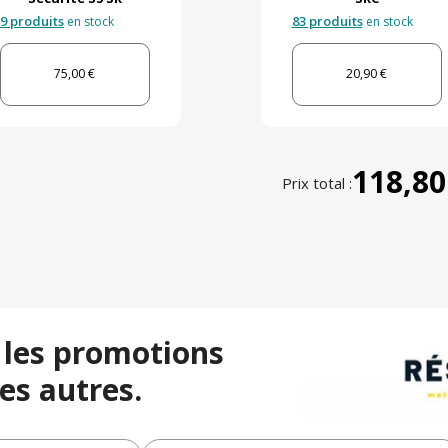
9 produits
83 produits
en stock
en stock
75,00 €
20,90 €
118,80
Prix total :
 les promotions
es autres.