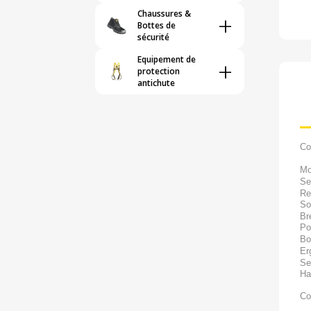
Chaussures &
+
Bottes de
sécurité
Equipement de
+
protection
antichute
Co
Mo
Se
Re
So
Br
Po
Bo
Er
Se
Ha
Co