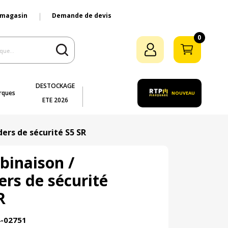
 magasin
Demande de devis
0
DESTOCKAGE
rques
NOUVEAU
ETE 2026
ers de sécurité S5 SR
inaison /
rs de sécurité
R
4-02751