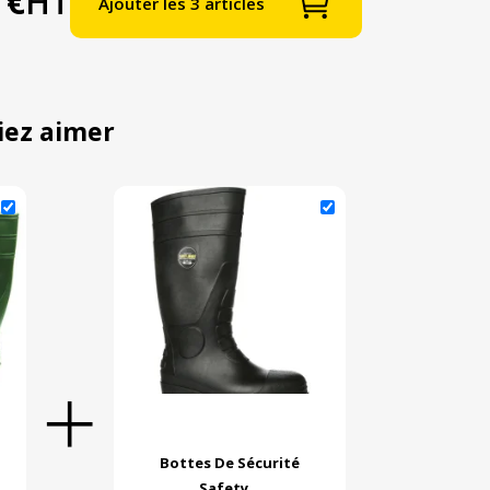
 €
HT
Ajouter les 3 articles
iez aimer
Bottes De Sécurité
Safety...