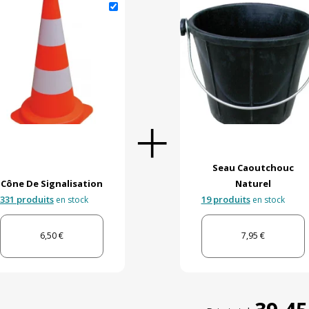
Seau Caoutchouc
Cône De Signalisation
Naturel
331 produits
19 produits
en stock
en stock
6,50 €
7,95 €