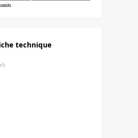
cceptés
iche technique
2
m
).