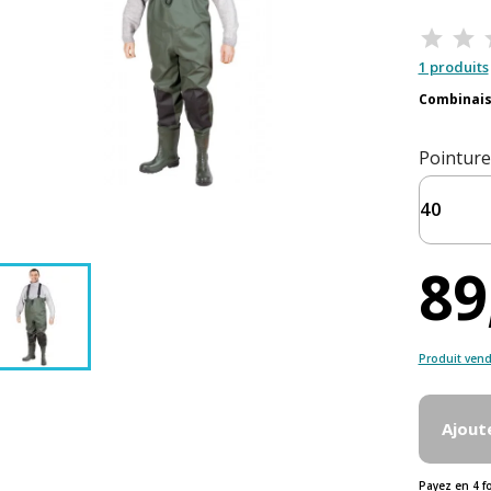
1 produits
Combinaiso
Pointure
89
Produit vend
Ajout
Payez en 4 f