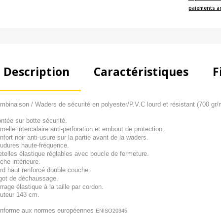
paiements a
Description
Caractéristiques
F
mbinaison / Waders de sécurité
en polyester/P.V.C lourd et
résistant
(700 gr/
ntée sur botte sécurité.
melle intercalaire anti-perforation
et embout de protection.
nfort noir anti-usure
sur la partie
avant de la waders.
udures haute-fréquence.
etelles élastique réglables avec
boucle de fermeture.
che intérieure.
rd haut renforcé double couche.
got de déchaussage
.
rrage élastique à la taille par cordon.
uteur 143 cm.
nforme aux normes européennes
ENISO20345