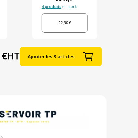
4 produits
en stock
22,90 €
 €
HT
Ajouter les 3 articles