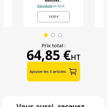
Manches...
0 produits
en stock
19,95 €
Prix total :
64,85 €
HT
Ajouter les 3 articles
Vous aussi, recevez