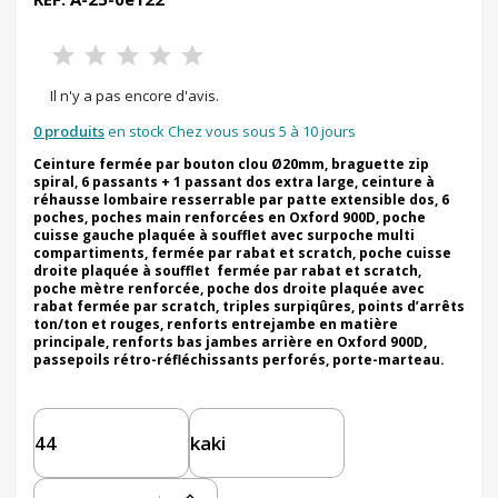
Il n'y a pas encore d'avis.
0 produits
en stock Chez vous sous 5 à 10 jours
Ceinture fermée par bouton clou Ø20mm, braguette zip
spiral, 6 passants + 1 passant dos extra large, ceinture à
réhausse lombaire resserrable par patte extensible dos, 6
poches, poches main renforcées en Oxford 900D, poche
cuisse gauche plaquée à soufflet avec surpoche multi
compartiments, fermée par rabat et scratch, poche cuisse
droite plaquée à soufflet fermée par rabat et scratch,
poche mètre renforcée, poche dos droite plaquée avec
rabat fermée par scratch, triples surpiqûres, points d’arrêts
ton/ton et rouges, renforts entrejambe en matière
principale, renforts bas jambes arrière en Oxford 900D,
passepoils rétro-réfléchissants perforés, porte-marteau.