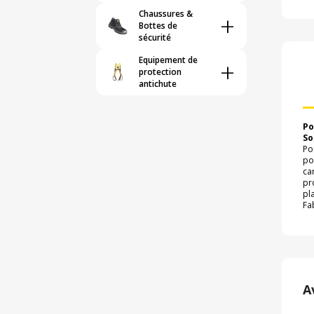
Chaussures &
+
Bottes de
sécurité
Equipement de
+
protection
antichute
Po
So
Po
po
ca
pr
pl
Fa
A