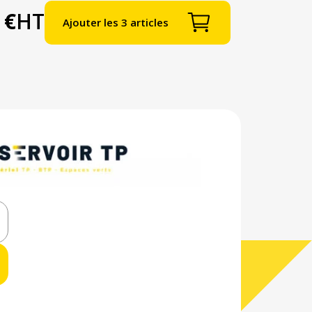
 €
HT
Ajouter les 3 articles