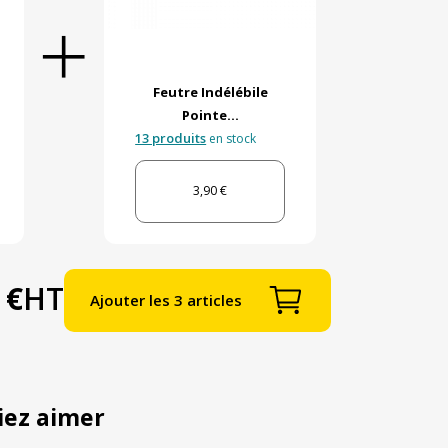
Feutre Indélébile
Pointe...
13 produits
en stock
3,90 €
 €
HT
Ajouter les 3 articles
iez aimer