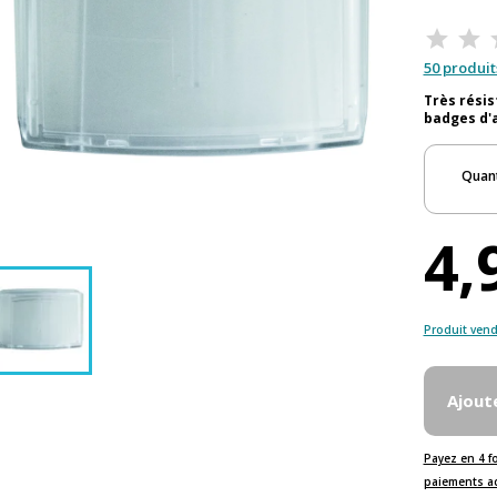
50 produit
Très résis
badges d'
Quant
4,
Produit vend
Ajout
Payez en 4 f
paiements a