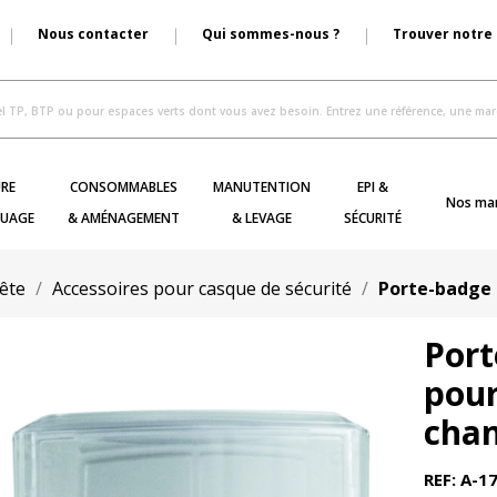
Nous contacter
Qui sommes-nous ?
Trouver notre
RE
CONSOMMABLES
MANUTENTION
EPI &
Nos ma
UAGE
& AMÉNAGEMENT
& LEVAGE
SÉCURITÉ
tête
Accessoires pour casque de sécurité
Porte-badge 
Port
pour
chan
REF: A-1