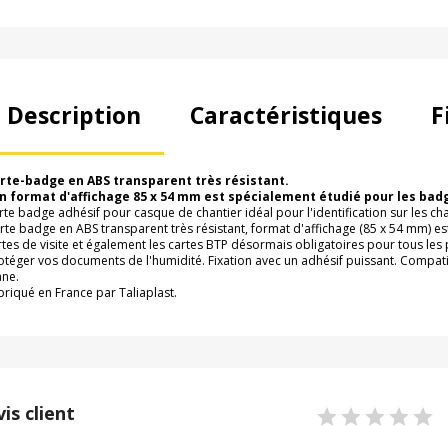
Description
Caractéristiques
F
rte-badge en ABS transparent très résistant.
n format d'affichage 85 x 54 mm est spécialement étudié pour les bad
rte badge adhésif pour casque de chantier idéal pour l'identification sur les ch
rte badge en ABS transparent très résistant, format d'affichage (85 x 54 mm) es
rtes de visite et également les cartes BTP désormais obligatoires pour tous le
otéger vos documents de l'humidité. Fixation avec un adhésif puissant. Compa
ane.
briqué en France par Taliaplast.
vis client