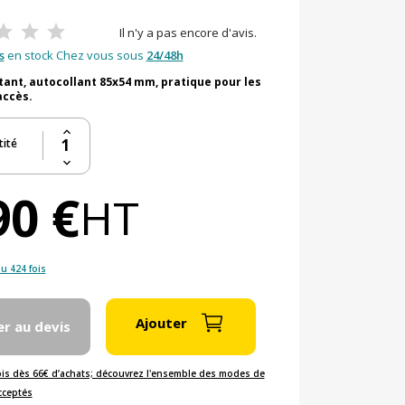
Il n'y a pas encore d'avis.
s
en stock Chez vous sous
24/48h
tant, autocollant 85x54 mm, pratique pour les
accès.
ité
90 €
HT
u 424 fois
Ajouter
er au devis
ois dès 66€ d’achats; découvrez l'ensemble des modes de
cceptés