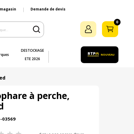
 magasin
Demande de devis
0
DESTOCKAGE
rques
NOUVEAU
ETE 2026
Led
phare à perche,
d
5-03569