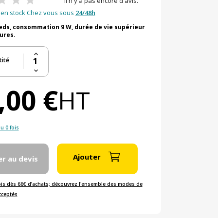
Il n'y a pas encore d'avis.
en stock Chez vous sous
24/48h
leds, consommation 9 W, durée de vie supérieur
ures.
ité
,00 €
HT
u 0 fois
Ajouter
er au devis
ois dès 66€ d’achats; découvrez l'ensemble des modes de
cceptés