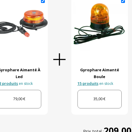
Gyrophare Aimanté À
Gyrophare Aimanté
Led
Boule
3 produits
15 produits
en stock
en stock
79,00 €
35,00 €
209,00
Prix total :