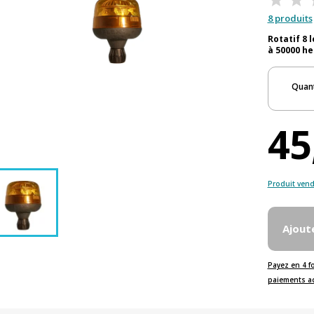
8 produits
Rotatif 8 
à 50000 he
Quant
45
Produit vend
Ajout
Payez en 4 f
paiements a