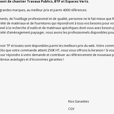
ment de chantier Travaux Publics, BTP et Espaces Verts.
 grandes marques, au meilleur prix et parmi 4000 références.
ments, de l’outillage professionnel et de qualité, personne ne le fait mieux que
ariété de matériaux et de fournitures qui répondront à tous vos besoins pour vo
el à la recherche d'outils et de matériaux spécifiques dont vous avez besoin p
iété d’aménagement paysager, nous avons les professionnels disponibles pour
rvoir TP et toutes sont disponibles parmi les meilleurs prix du web. Votre com
Dès que votre commande atteint 250€ HT, nous vous offrons la livraison ! Si vo
on pour répondre à votre demande et contribuer au référencement de nouveaux pr
nombreux avantages et d'économies garanties !
Nos Garanties
CGV