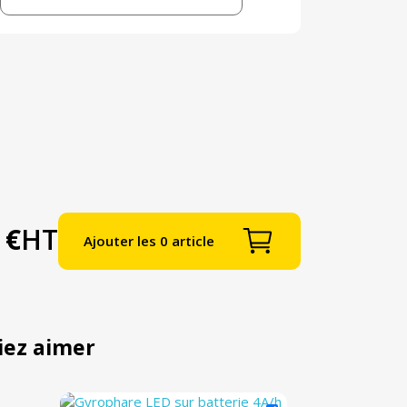
 €
HT
Ajouter les 0 article
iez aimer