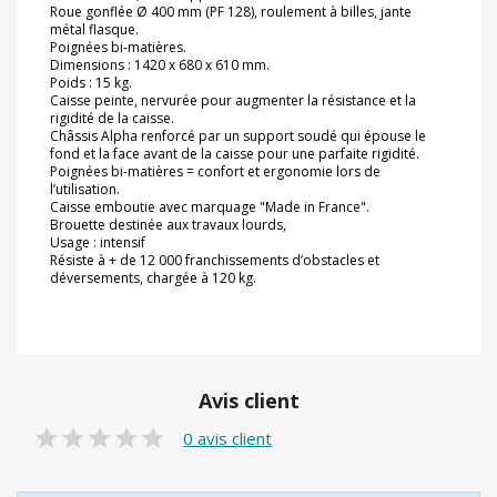
Roue gonflée Ø 400 mm (PF 128), roulement à billes, jante
métal flasque.
Poignées bi-matières.
Dimensions : 1420 x 680 x 610 mm.
Poids : 15 kg.
Caisse peinte, nervurée pour augmenter la résistance et la
rigidité de la caisse.
Châssis Alpha renforcé par un support soudé qui épouse le
fond et la face avant de la caisse pour une parfaite rigidité.
Poignées bi-matières = confort et ergonomie lors de
l’utilisation.
Caisse emboutie avec marquage "Made in France".
Brouette destinée aux travaux lourds,
Usage : intensif
Résiste à + de 12 000 franchissements d’obstacles et
déversements, chargée à 120 kg.
Avis client
0 avis client