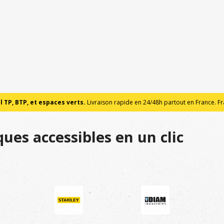
 TP, BTP, et espaces verts.
Livraison rapide en 24/48h partout en France. Fra
ues accessibles en un clic